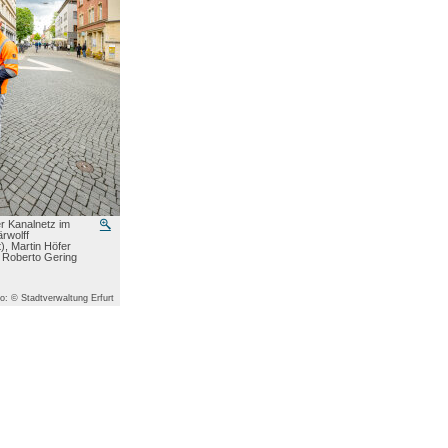
er Kanalnetz im
Vergrößern
rwolff
), Martin Höfer
, Roberto Gering
o: © Stadtverwaltung Erfurt