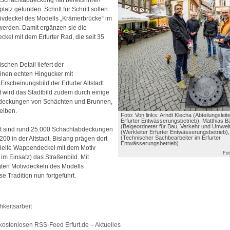
atz gefunden. Schritt für Schritt sollen
ivdeckel des Modells „Krämerbrücke“ im
 werden. Damit ergänzen sie die
el mit dem Erfurter Rad, die seit 35
schen Detail liefert der
inen echten Hingucker mit
 Erscheinungsbild der Erfurter Altstadt
t wird das Stadtbild zudem durch einige
Abdeckungen von Schächten und Brunnen,
leiben.
Foto: Von links: Arndt Klecha (Abteilungsleit
Erfurter Entwässerungsbetrieb), Matthias Bä
(Beigeordneter für Bau, Verkehr und Umwelt
t sind rund 25.000 Schachtabdeckungen
(Werkleiter Erfurter Entwässerungsbetrieb)
(Technischer Sachbearbeiter im Erfurter
.200 in der Altstadt. Bislang prägen dort
Entwässerungsbetrieb)
ielle Wappendeckel mit dem Motiv
Fot
 im Einsatz) das Straßenbild. Mit
gten Motivdeckeln des Modells
e Tradition nun fortgeführt.
hkeitsarbeit
kostenlosen RSS-Feed Erfurt.de – Aktuelles