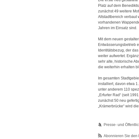
Platz auf dem Benediktspl
zunächst 49 weitere Mot
Altstadtbereich verbaut
vorhandenen Wappendeck
Jahren im Einsatz sind.
Mit dem neuen gestalteri
Entwässerungsbetrieb e
Identitätsbezug, der das
weiter aufwertet. Ergänz
sehr alte, historische 
die weiterhin erhalten b
Im gesamten Stadtgebie
installiert, davon etwa 1
unter anderem 110 spez
„Erfurter Rad“ (seit 1991
zunächst 50 neu geferti
„Krämerbrücke“ wird dies
Presse- und Öffentlic
Abonnieren Sie den 