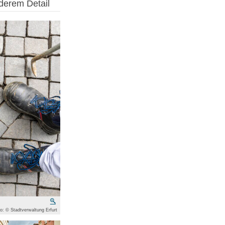
derem Detail
Vergrößern
o: © Stadtverwaltung Erfurt