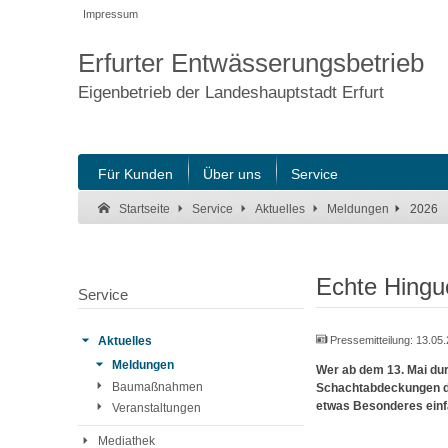
Impressum
Erfurter Entwässerungsbetrieb
Eigenbetrieb der Landeshauptstadt Erfurt
Für Kunden
Über uns
Service
Suche:
Suche Ende.
2026
Startseite
Service
Aktuelles
Meldungen
Echte Hinguc
Service
Pressemitteilung:
13.05
Aktuelles
Meldungen
Wer ab dem 13. Mai durc
Baumaßnahmen
Schachtabdeckungen der
etwas Besonderes einfa
Veranstaltungen
Mediathek