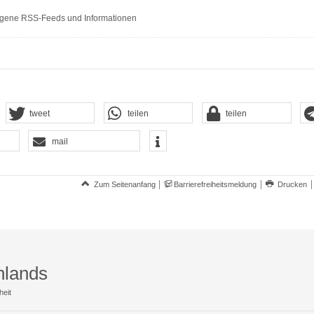
gene RSS-Feeds und Informationen
tweet
teilen
teilen
mail
Zum Seitenanfang
Barrierefreiheitsmeldung
Drucken
hlands
heit